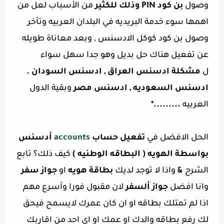
وصول
بن كود
PIN وذلك للكثير
من الأسباب لعل من
اهمها سوء خدمة البريديه في البلدان العربيه
وتأخر
وصول بن كود كوكل الادسنس , وبعد معاناة طويله
عن تفعيل هناك حل بديل وهو جدا سهل سواء
ل
مشكلة ادسنس العراق , ادسنس السودان .
ادسنس السعوديه , ادسنس مصر
وبقية الدول
العربيه
.........*
الحل الافضل في
تفعيل حساب
accounts
أدسنس
بواسطة الهويه ( البطاقه الوطنيه )
كيف ذلك؟ تابع
الشرح
&
واذا لا توجد لديك
بطاقة هويه
او
جواز سفر
وانا افضل
جواز ألسفر
لان مقبول فورا وأسرع مهم
اذا لم تمتلك بطاقه او ان كان عمرك لايسمح فيحق
لك رفع بطاقه والدك او عمك او اي احد من اقاربك