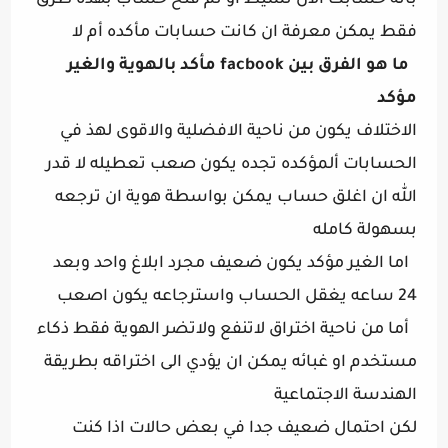
بأنه حسابك الان نشيط او تم فتح حساب بهذه طرق 
فقط يمكن معرفة ان كانت حسابات مأكده أم لا
ما هو الفرق بين facbook مأكد بالهوية والغير 
مؤكد
الاختلاف يكون من ناحية الافضلية والاقوى لهذ في 
الحسابات ألمؤكده تجده يكون صعب تعطيله لا قدر 
الله ان اغلق حساب يمكن بواسطة هوية ان ترجعه 
بسهولة كامله 
اما الغير مؤكد يكون ضعيف مجرد ابلاغ واحد وبعد 
24 ساعه يغقل الحساب واسترجاعه يكون اصعب 
أما من ناحية اختراق لاتنفع ولاتضر الهوية فقط ذكاء 
مستخدم او غبائه يمكن ان يؤدي الى اختراقه بطريقة 
الهندسة الاجتماعية
لكن احتمال ضعيف جدا في بعض حالات اذا كنت 