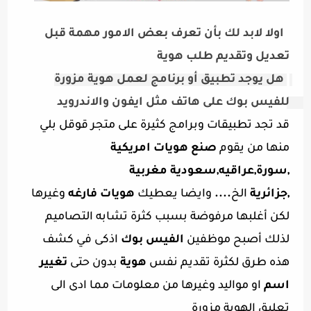
اولا لابد لك بأن تعرف بعض الامور مهمة قبل 
تعديل وتقديم طلب هوية 
هل يوجد تطبيق أو برنامج لعمل هوية مزورة 
للفيس بوك على هاتف مثل ايفون والاندرويد 
قد تجد تطبيقات وبرامج كثيرة على متجر قوقل بلي
منها من يقوم
صنع هويات امريكية
,سورة,عراقيه,سعودية مغربية
,جزائرية
الخ
....
وايضا يعطيك
هويات فارغه
وغيرها
لكن أغلبها مرفوضة بسبب كثرة تشابه التصاميم
لذلك أصبح موظفين
الفيس بوك
اذكى في كشف
هذه طرق لكثرة تقديم نفس
هوية
بدون حتى
تغيير
اسم
او مواليد وغيرها من معلومات مما ادى الى
تعليق الهوية مزورة