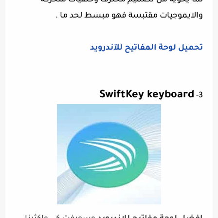
لما يحويه من تصميم محترف وخلفيات متحركة
والايموجيات مقتبسة فهو مبسط لحد ما .
تحميل لوحة المفاتيح للآندرويد
SwiftKey keyboard
3-