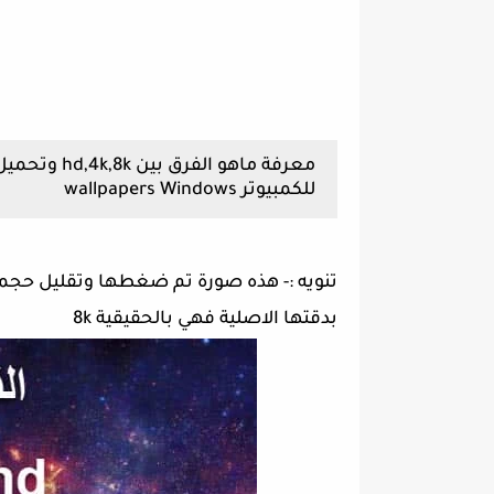
معرفة ماهو ا
للكمبيوتر wallpapers Windows
تنويه :-
هذه صورة تم ضغطها وتقليل حجمها 
بدقتها الاصلية فهي بالحقيقية 8k