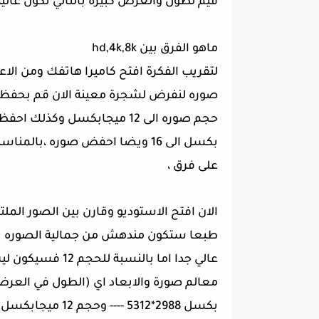
قيم لطول والعرض كبيرة بالتالي تكون عالي
ماهو الفرق بين hd,4k,8k
صوره لنفرض لشجرة معينة الان قم بحفظ ال
حجم صوره الى 12 ميجابكسل وك
بكسل الى 16 ويضا احفض صوره ،ب
على فرق ،
الان افتح الاستوديو وقارن بين الصور الم
بكسل 2988*5312 ---- وحجم 12 ميجابكسل ابعاده 2988*3984 والحجم الاخير 6ميجا ابعاده 1836*3264