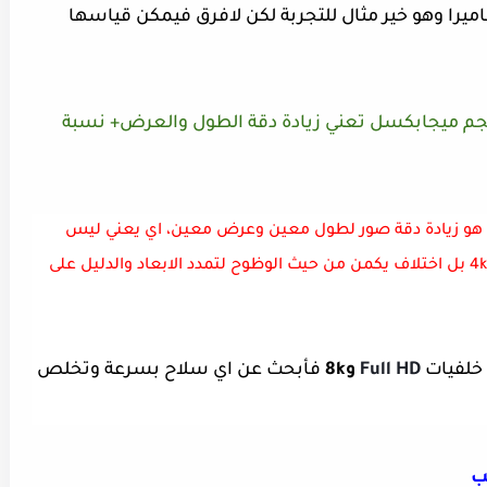
اميرا وهو خير مثال للتجربة لكن لافرق فيمكن قياسها
لحجم ميجابكسل تعني زيادة دقة الطول والعرض+ نسبة
 هو زيادة دقة صور لطول معين وعرض معين، اي يعني ليس
بالضروره ان يكون الاختلاف بكبر صوره بين 8k و 4k بل اختلاف يكمن من حيث الوظوح لتمدد الابعاد والدليل على
 خلفيات
Full HD
و8k
فأبحث عن اي سلاح بسرعة وتخلص
ب