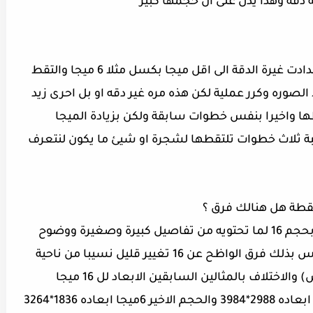
ة دقة وهذا يدل على ان حجمها كبير
لتقريب الفكرة افتح كاميرا هاتفك ومن الاعدادت غيرة الدقة الى اقل ميجا بكسل مثلا 6 ميجا والتقط
صوره وكرر عملية لكن هذه مره غير دقه او بل احرى زيد
ذلك احفظها واخيرا بنفس خطوات سابقة ولكن بزيادة الميجا
المناسبة ثلاث خطوات تلتقطها لشجرة او شيئ ما يكون لنتعرف
لتقطة هل هنالك فرق ؟
طبعا ستكون مندهش من جمالية الصوره بحجم 16 لما تحتويه من تفاصيل كبيرة وصغيرة ووضوح
عالي جدا اما بالنسبة للحجم 12 فسيكون ليس بذلك فرق الواظح عن 16 تغيير قليل نسيبا من ناحية
معالم صورة والابعاد اي (الطول في العرض) والاختلاف بالمثالين السابقين الابعاد لل 16 ميجا