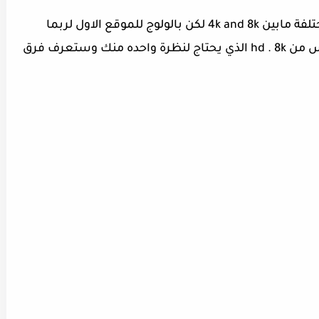
وأخيرا وليس اخرا المفروض الدقة تكون مختلفة مابين 4k and 8k لكن بالولوج للموقع الاول لربما
لاتلاحظه الا بالتركيز وبتمعن جيدا :) بالعكس من hd . 8k الذي يحتاج لنظرة واحده منك وستعرف فرق