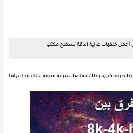
لفرق بين hd,4k,8k وتحميل أجمل خلفيات عالية الدقة لسطح مكتب
بدرجة كبيرة وذلك حفاضا لسرعة مدونة لذلك قد لاتراها