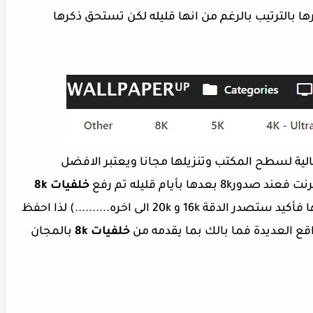
ا بالترتيب بالرغم من انها قليله لكن تستحق ذكرها
ة لسطح المكتب وتنزيلها مجانا ويعتبر الافضل
ها بأيام قليله تم رفع
خلفيات 8k
على الموقع وكما تعلمون التقنية لاحدود لها فأكيد ستصدر الدقة 16k و 20k الى اخره..........) لذا احفظ
قع العديدة فما بالك بما يقدمه من
خلفيات 8k
بالمجان