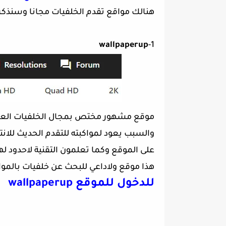
هنالك مواقع تقدم الخلفيات مجانا وسنذكره
wallpaperup
1-
موقع مشهور مختص بمجال الخلفيات العالي
والسبب يعود لمواكبته للتقدم الحديث للانترنت فعند صدور8k بعد
هذا موقع ولاداعي للبحث عن خلفيات بالموا
للدخول للموقع wallpaperup