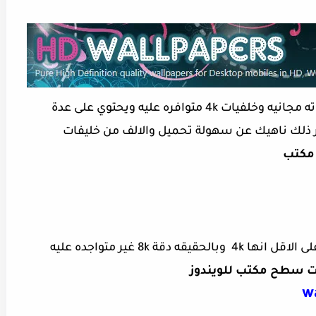
موقع بسيط وسهل الأستخدام وكل خلفياته مجانيه وخلفيات 4k متوافره عليه ويحتوي على عدة
 ذلك ناهيك عن سهولة تحميل والالف من خليفات
مكتب
موقع لا بأس به يوفر اليك افضل خلفيات على الاقل انها 4k وبالحقيقه دقة 8k غير متواجده عليه
ت سطح مكتب للويندوز