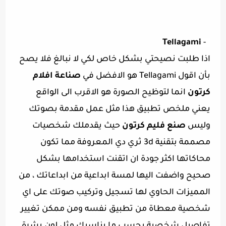
Tellagami
3-
اذا طلبت نصيحتي بشكل خاص لكي لا نبالغ فلا يصح
بأن اقول Tellagami هو الافضل في
صناعة افلام
كرتون
انما لتوظيح الصورة هو الاقرب الى الواقع
يعني ملخص تطبيق هذا مثل عمل مقدمة بصوتك
وليس
صنع فليم كرتون
حيث يقدملك شخصيات
مصممة بتقنية 3d ثري دي المعروفة مما تكون
محاكاتها اكثر جودة ان اتقنت استخدامها بشكل
صحيح واضفت اليها لمسة ابداعية من ابداعاتك ، من
المميزات الحاوي لها تسجيل وتركيب صوتك على اي
شخصية معطاة من تطبيق نفسه ومن ممكن تغيير
تفاصيل شخصية بحسب ما يناسبك مثل لون بشرة