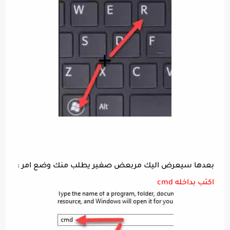
بعدها سيعرض اليك مربعض صغير يطلب منك وضع امر :
اكتب بداخله cmd