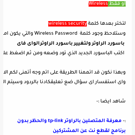
او فقط
Wireless
لتختر بعدها كلمة
wireless security
وستلاحظ وجود كلمة
Wireless Password والتي يكون امامها مباشرة
باسورد الراوتر ولتغيير باسورد الراوترالواى فاى
اكتب الباسورد الجديد الذي تود وضعه ومن ثم اضغط على كلمة
وبهذا نكون قد اتممنا الطريقة على اتم وجه أتمنى لكم ال
واى استفسار اى سؤال ضع تعليقكادنا بالردود وسيتم ال
شاهد ايضا :-
:-
معرفة المتصلين بالراوتر tp-link والحظر بدون
برنامج لقطع نت عن المشتركين