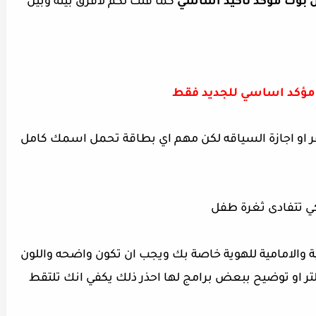
وك مؤكد تأكيد اساسي
كما قلت لكم لافرق بينه وبين
مؤكد اساسي للجديد فقط
فر او اجازة السياقه لكن مهم اي بطاقة تحمل اسمك كامل
ية والامامية للهوية خاصة بك ويجب ان تكون واضحه واللون
ر او توضيح ببعض برامج لها احذر ذلك يكفي انك تلتقط