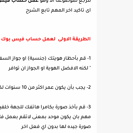
لنرجع لموضوعنا الا وهو
عمل حساب فيس ب
اى تاكيد اخر المهم تابع الشرح
الطريقة الاولى لعمل حساب فيس بوك 
1- قم بأحظار هويتك (جنسية) او جواز الس
" لكنه الافضل الهوية او الجواز ان توافر
2- يجب بأن يكون عمر اكثر من 10 سنوات لكي تتفادى ثغرة طفل
3- قم بأخذ صورة بكامرا هاتفك للجهة خلف
مهم بان يكون موحد بمعنى لاتقم بعمل فلت
صورة جيده لها بدون اي فعل اخر