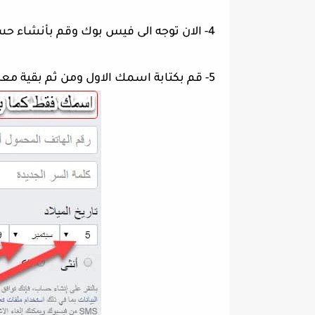
4- الان توجه الى فيس بوك وقم بأنشاء حساب جديد من هنا
5- قم بكتابة اسمك الاول ومن ثم بقية معلومات كما بالصورة تالية