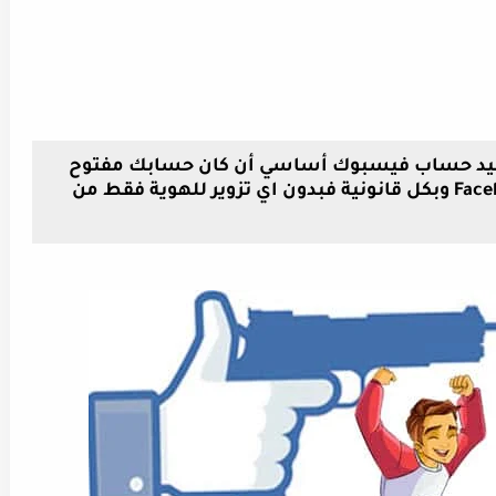
أكيد حساب فيسبوك أساسي أن كان حسابك مفتوح
او معطل بكل أحترافية وسهولة Facebook وبكل قانونية فبدون اي تزوير للهوية فقط من