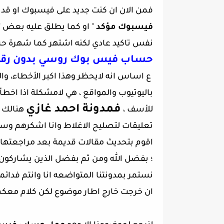
فمن الان ان كنت جديد على فيسبوك او 
فيسبوك مؤكد
" او كما يطلق عليه بعض "
نفس تاكيد عادي لكنه اشتهر كما شهرة ح
حساب فيس بوك روسي بدون رقم
ع اساس انه لايحظر وهذا اكبر الأخطاء، 
باليوتيوب والمواقع ، هي لامشكلة اذا اخط
فمدونة احمد
غازي
للأسف ،
هنالك ب
تعليقات لتصليح الاغلاط وانا اشكرهم وس
اقوم بتحديث مقالات قديمة بعد مراجعتها
؛ بفضل الله ومن ثم بفضل الذين يشاركو
نستمر بمدونتنا المتواضعه انا وانتم فدائ
ان خرجت خارج اطار موضوع لكن كلام معكم