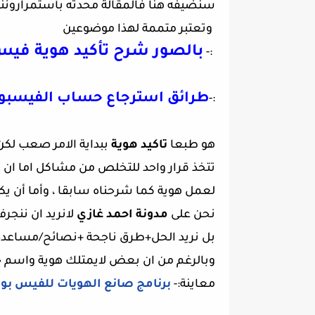
سنضيفه هنا فالمقالة محدثه بأستمرارونن
وتعتبر متممة لهذا موضوعين
بالصور شرح تأكيد هوية في
:-
طرائق استرجاع حساب الفيسبو
:-
هو طبعا
تاكيد هوية
ببداية الامر صعب لك
تتخذ قرار واحد للتخلص من مشاكل اما ان ت
لعمل هوية كما شرحناه سابقا ، وأما أن
نحن على
مدونة احمد غازي
لانريد ان ننجر
بل نريد الحل+طرق ناجحة +نصائح/مساع
وبالرغم من ان بعض لايمتلك هوية واسم
معاينة:-
برنامج صانع الهويات للفيس بوك