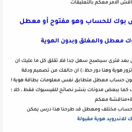
اقش الامر معكم بالتعليقات
س بوك للحساب وهو مفتوح أو معطل
ك معطل والمغلق وبدون الهوية
ن بعد فترى سيصبح سهل جدا فلا تقلق كل ما عليك ان
زور هوية وهنا دور حظ :) ان حالفك من تصميم ودقة
 يكون حساب معطل متطابق نفس معلومات بطاقة هوية !
ف كما ببعض مدونات بنشر نصائح للفيسبوك فقط ، كلا ؛
دة+مناقشة معكم
 حساب مختلف ومعطل قد طرحنا هذا درس يمكن
 للاندرويد هوية مقبولة