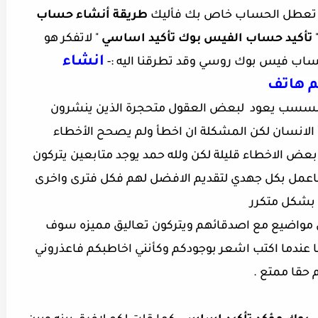
قد تعطل الحساب خاص بك فأليك
طريقة أنشاء حساب
تأكيد حساب الفيس بوك تأكيد اساسي
" لاتفكر هو
انشاء
ساب فيس بوك روسي وقد تطرقنا اليه :-
 هاتف
والسسب يعود
لبعض العقول متحجرة الذين ينشرون
أ الانسان لكن المشكلة ان اخطأ ولم يصحح الأخطاء
عض الاخطاء قليلة لكن ولله حمد يوجد متابعين يتركون
اعمل بكل جهدي لتقديم الافضل لهم فكل فترى واخرى
 بشكل متكرر
ن مواضيع مع اصدقائهم ويتركون تعاليق مميزه سوف
ما عندما اكتب اشعر بوجودكم وكأنني اخاطبكم فاعذروني
 حقا ممتع .