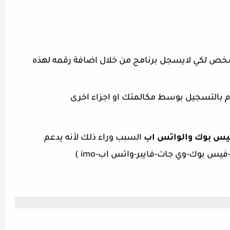
خص لكي لايسجل برنامج من خلال اضافة رقمه لهذه
قوم بالتسجيل بوسط مكالمتك او اجزاء اخرى
فيس بوك والواتس اب
السبب وراء ذلك لأنه يدعم
فيس بوك-وي جات-فايبر-واتس اب-imo )