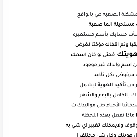
لمشكلة الصعبه هي بالواقع
مستحيلة
انما صعبة
شأت حسابك بأسم مستعيره
يا وتم اقفاله
مؤقتا لغرض
هويتك
فحتى لو كان اسمك
ن اسم والدك
غير موجود
 مرفوض
بكل تأكيد
 من
تأكيد الهوية
ليشمل
دك
بالكامل باليوم والشهر
قائنا الأحباء حتى مواليدك
ت
ماذا تفعل بهذه اللحظة
وقوف
ولايمكنك تغيير اي شي به
هويتك وكل شي مختلف !