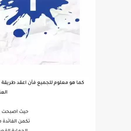
كما هو معلوم للجميع فأن اعقد طريقة
العن
حيث اصبحت تض
تكمن الفائدة
م