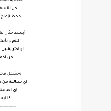
الحماية القص
لكن للأسف
محط ازعاج
أبسط مثال عل
لتقوم بأنش
او اكثر بقليل
ل
من اكم
وبشكل فجائ
اي مخالفة من 
اي احد عن
اذا ليس
-------------