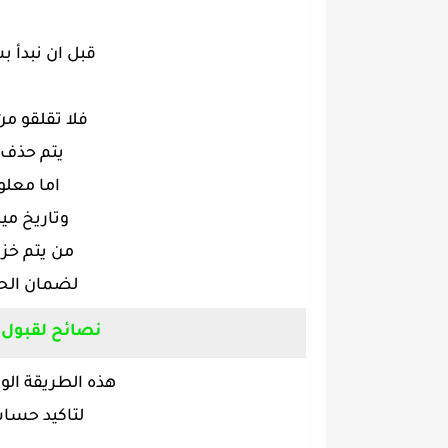
قبل ان نبدأ ب
فلا تقلقو 
يتم حذف ا
اما معل
وتاريخ مي
من يتم خزن
لضمان الح
نصائح لقبول 
هذه الطريقة ال
لتاكيد حسا