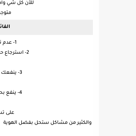
للأن كل شي واض
متوجب
الفا
1- عدم تعطيل حساب بسهولة
2- استرجاع حساب عند تعطيله او اختراقه
3- ينفعك كذلك عندما تنسى رقمك
4- ينفع بحالة فقدان هاتفك وعندها
على ت
والكثير من مشاكل ستحل بفضل الهوية