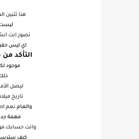
هنا تتبين ا
ليست 
تصور انت ان
اي ليس حقيق
التأكد
من 
موجود
لك
ذلك
ليصل الأمر
تاريخ ميلا
والعام
نعم اصد
مهمة جدا
وانت حسابك م
كيف سترسل 